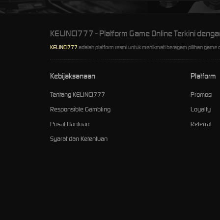
KELINCI777 - Platform Game Online Terkini deng
KELINCI777
adalah platform resmi untuk menikmati beragam pilihan game on
Kebijaksanaan
Platform
Tentang KELINCI777
Promosi
Responsible Gambling
Loyalty
Pusat Bantuan
Referral
Syarat dan Ketentuan