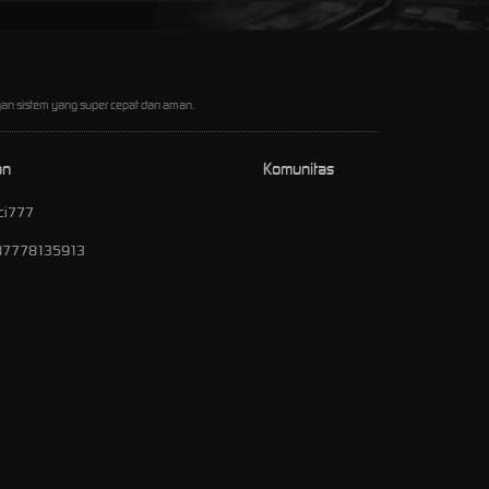
n sistem yang super cepat dan aman.
an
Komunitas
nci777
87778135913