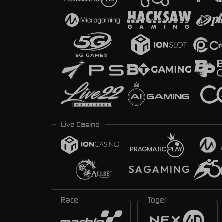
Live Casino
Race
Togel