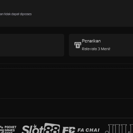
an tidak dapat diproses
Penarikan
Rata-rata 3 Menit