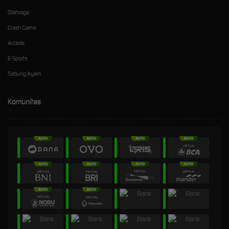
Olahraga
Crash Game
Arcade
E-Sports
Sabung Ayam
Komunitas