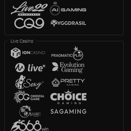
Live Casino