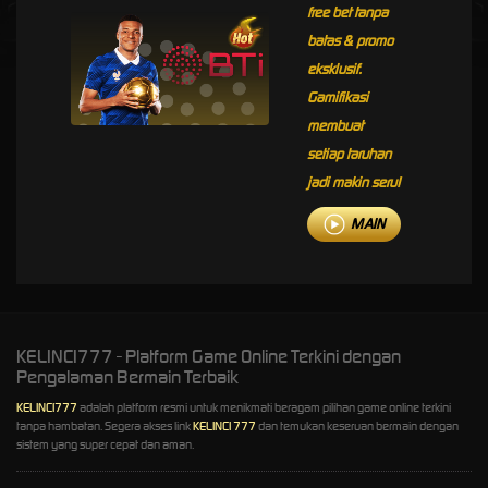
free bet tanpa
batas & promo
eksklusif.
Gamifikasi
membuat
setiap taruhan
jadi makin seru!
MAIN
KELINCI777 - Platform Game Online Terkini dengan
Pengalaman Bermain Terbaik
KELINCI777
adalah platform resmi untuk menikmati beragam pilihan game online terkini
tanpa hambatan. Segera akses link
KELINCI 777
dan temukan keseruan bermain dengan
sistem yang super cepat dan aman.