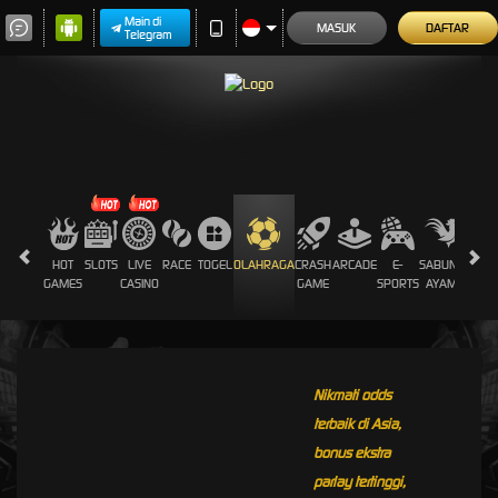
Main di
MASUK
DAFTAR
Telegram
HOT
SLOTS
LIVE
RACE
TOGEL
OLAHRAGA
CRASH
ARCADE
E-
SABUNG
PROM
GAMES
CASINO
GAME
SPORTS
AYAM
Nikmati odds
terbaik di Asia,
bonus ekstra
parlay tertinggi,