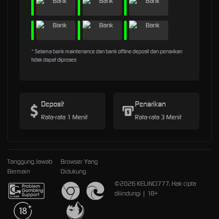
* Selama bank maintenance dan bank offline deposit dan penarikan
tidak dapat diproses
Deposit
Penarikan
Rata-rata 1 Menit
Rata-rata 3 Menit
Tanggung Jawab
Browser Yang
Bermain
Didukung
©2026 KELINCI777. Hak cipta
dilindungi | 18+