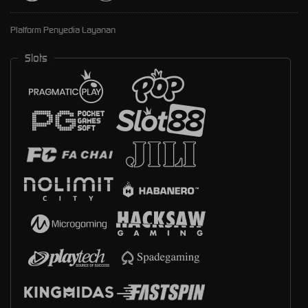
Platform Penyedia Layanan
Slots