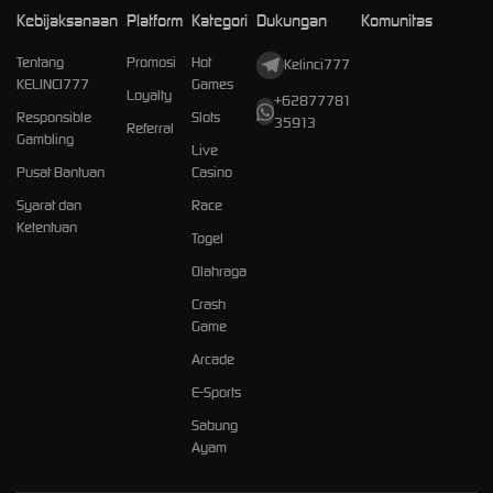
Kebijaksanaan
Platform
Kategori
Dukungan
Komunitas
Tentang
Promosi
Hot
Kelinci777
KELINCI777
Games
Loyalty
+62877781
Responsible
Slots
35913
Referral
Gambling
Live
Pusat Bantuan
Casino
Syarat dan
Race
Ketentuan
Togel
Olahraga
Crash
Game
Arcade
E-Sports
Sabung
Ayam